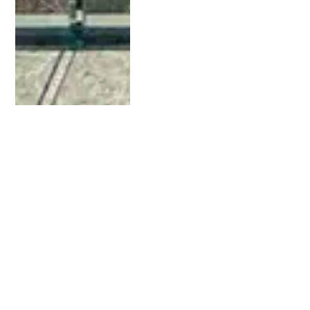
La localizzazione del lotto
gioca a favore dello stupore di
chi lo visita, facendo
apprezzare le forme morbide
ed il paesaggio elegante del
primo bacino visto dall’alto. La
luce candida, intensa e quieta
che insiste sulla proprietà
nelle diverse ore della
giornata. La vista ampia e
profonda del contesto
circostante. La vegetazione
presente in tutte le sue
forme che accompagna
l’occhio e lo spirito in una
dimensione esclusiva.