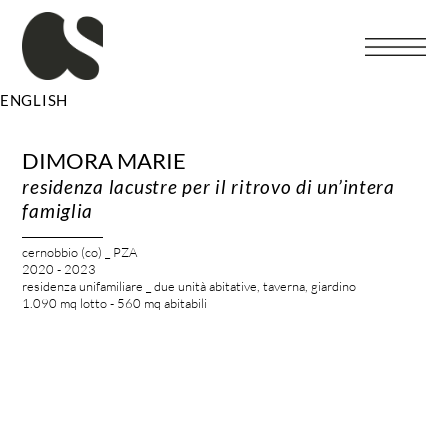
Vai
al
contenuto
ENGLISH
DIMORA MARIE
residenza lacustre per il ritrovo di un’intera
famiglia
cernobbio (co) _ PZA
2020 - 2023
residenza unifamiliare _ due unità abitative, taverna, giardino
1.090 mq lotto - 560 mq abitabili