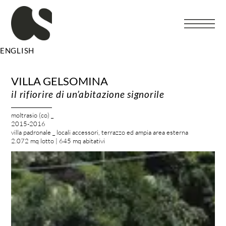
Vai
al
contenuto
ENGLISH
VILLA GELSOMINA
il rifiorire di un’abitazione signorile
moltrasio (co) _
2015-2016
villa padronale _ locali accessori, terrazzo ed ampia area esterna
2.072 mq lotto | 645 mq abitativi