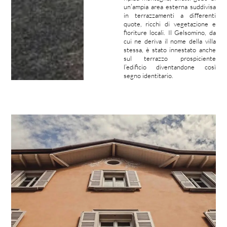
un’ampia area esterna suddivisa
in terrazzamenti a differenti
quote, ricchi di vegetazione e
fioriture locali. Il Gelsomino, da
cui ne deriva il nome della villa
stessa, è stato innestato anche
sul terrazzo prospiciente
l’edificio diventandone così
segno identitario.